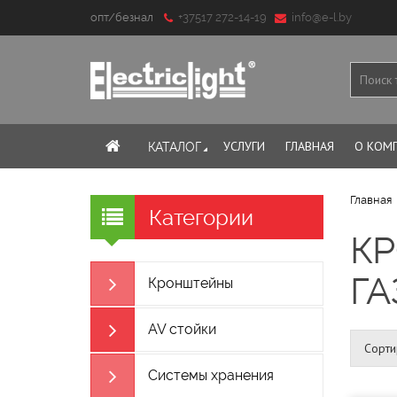
опт/безнал
+37517 272-14-19
info@e-l.by
УСЛУГИ
ГЛАВНАЯ
О КОМ
КАТАЛОГ
Главная
Категории
К
ГА
Кронштейны
AV стойки
Сорти
Системы хранения