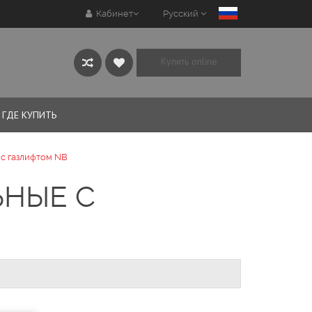
Кабинет
Русский
Купить online
ГДЕ КУПИТЬ
c газлифтом NB
НЫЕ C